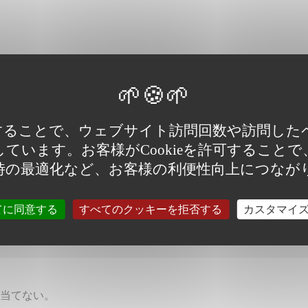
は立性で、機械収穫に向く。
金美プラスよりも鮮やかなレモンイエロー色。
使用することで、ウェブサイト訪問回数や訪問し
ています。お客様がCookieを許可すること
時の最適化など、お客様の利便性向上につなが
てに同意する
すべてのクッキーを拒否する
カスタマイ
は根長が長くなるので、株間3～5cmの密植栽培を推奨。
る。
当てない。