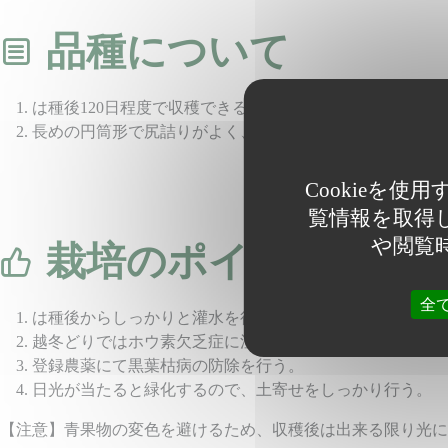
品種について
は種後120日程度で収穫できる夏まき専用中晩生種。草姿
長めの円筒形で尻詰りがよく、根長22cm 程度となり、
Cookieを
覧情報を取得し
や閲覧
栽培のポイント
全
は種後からしっかりと灌水を行い、発芽を揃える。疎植で
越冬どりではホウ素欠乏症に注意し、元肥にホウ素を入れ
登録農薬にて黒葉枯病の防除を行う。
日光が当たると緑化するので、土寄せをしっかり行う。
【注意】青果物の変色を避けるため、収穫後は出来る限り光に