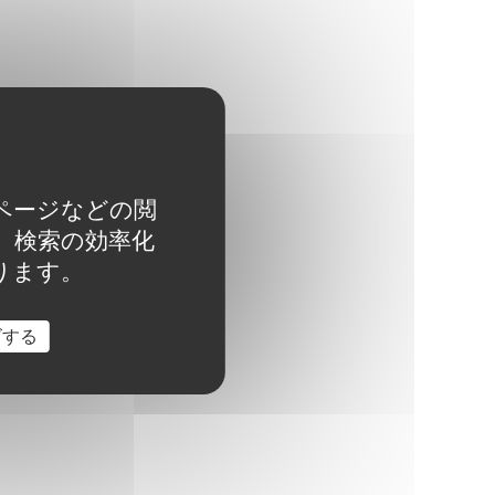
たページなどの閲
で、検索の効率化
ります。
ズする