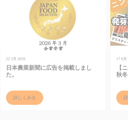
22 3月 2026
17 6月 
日本農業新聞に広告を掲載しまし
【ニ
た。
秋冬
詳しくみる
詳