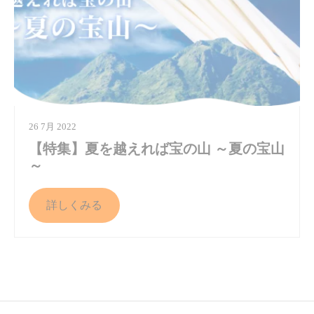
26 7月 2022
【特集】夏を越えれば宝の山 ～夏の宝山
～
詳しくみる
ページ送り