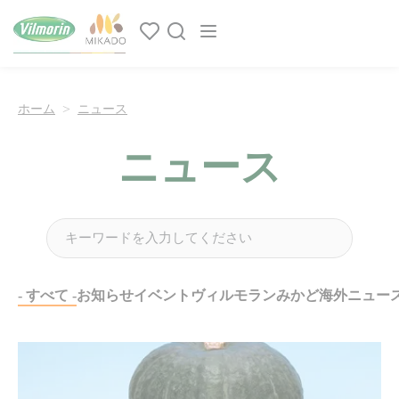
クッキー利用の管理について
Main navigation
ホーム
ニュース
ニュース
Find a news article
- すべて -
お知らせ
イベント
ヴィルモランみかど海外ニュー