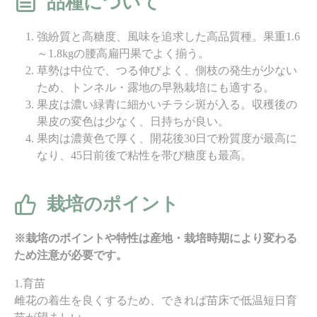
品種について
強紛質と高糖度、風味を追求した高品質種。果重1.6
～1.8kgの腰高扁円果でよく揃う。
草勢は中位で、つる伸びよく、側枝の発生が少ない
ため、トンネル・露地の早熟栽培にも適する。
果皮は濃い緑青に細かいチラシ斑が入る。収穫後の
果皮の変色は少なく、日持ちが良い。
果肉は濃黄色で厚く、開花後30日で粉質度が最高に
なり、45日前後で粘性を帯び糖度も最高。
栽培のポイント
※栽培のポイントや特性は産地・栽培時期により変わる
ため注意が必要です。
1.育苗
雌花の着生を良くするため、できれば苗床で低温短日育