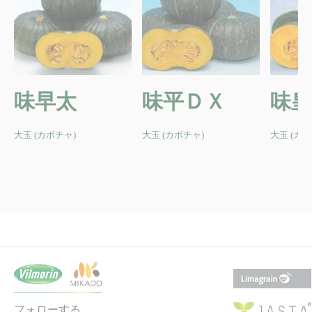
味早太
味平ＤＸ
味皇
大玉 (カボチャ)
大玉 (カボチャ)
大玉 (カボ
フォローする