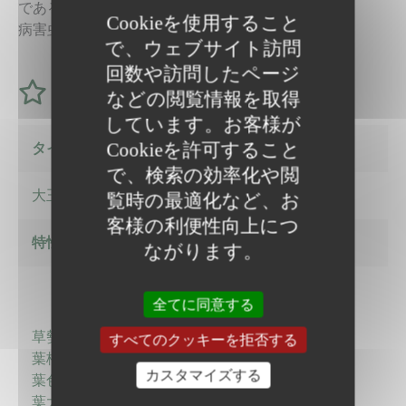
である。糖度は14～15度である。
Cookieを使用すること
病害虫防除に対しては、従来の品種に準ずる。
で、ウェブサイト訪問
回数や訪問したページ
特徴
などの閲覧情報を取得
しています。お客様が
Cookieを許可すること
タイプ
で、検索の効率化や閲
大玉 (カボチャ)
覧時の最適化など、お
客様の利便性向上につ
特性-1
ながります。
全てに同意する
草勢 ：やや弱
すべてのクッキーを拒否する
葉柄長 ：中
カスタマイズする
葉色 ：濃緑
葉大小 ：中大（欠刻有）