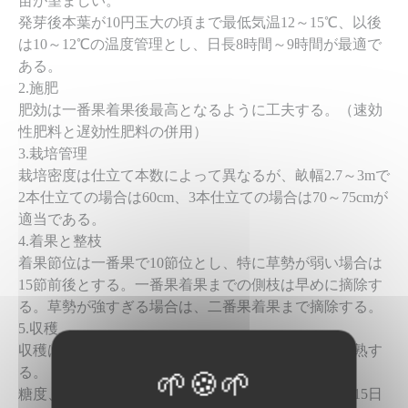
苗が望ましい。
発芽後本葉が10円玉大の頃まで最低気温12～15℃、以後
は10～12℃の温度管理とし、日長8時間～9時間が最適で
ある。
2.施肥
肥効は一番果着果後最高となるように工夫する。（速効
性肥料と遅効性肥料の併用）
3.栽培管理
栽培密度は仕立て本数によって異なるが、畝幅2.7～3mで
2本仕立ての場合は60cm、3本仕立ての場合は70～75cmが
適当である。
4.着果と整枝
着果節位は一番果で10節位とし、特に草勢が弱い場合は
15節前後とする。一番果着果までの側枝は早めに摘除す
る。草勢が強すぎる場合は、二番果着果まで摘除する。
5.収穫
収穫は作型や天候によって異なるが、40～45日で完熟す
る。
糖度、粉質度、風味が最も優れるのは、収穫後10～15日