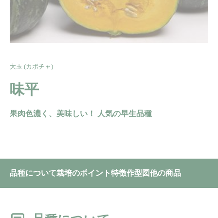
大玉 (カボチャ)
味平
果肉色濃く、美味しい！ 人気の早生品種
品種について
栽培のポイント
特徴
作型図
他の商品