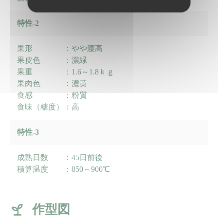
特性-2
果形 ：やや腰高
果皮色 ：濃緑
果重 ：1.6～1.8ｋｇ
果肉色 ：濃黄
食感 ：粉質
食味（糖度）：高
特性-3
成熟日数 ：45日前後
積算温度 ：850～900℃
作型図