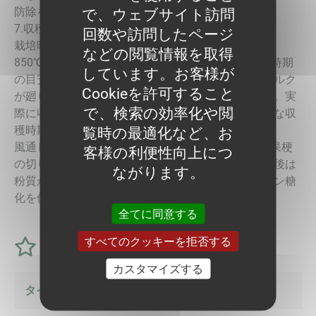
防除を心掛ける。
で、ウェブサイト訪問
7.収穫と風乾
回数や訪問したページ
栽培時期や天候により異なるが、着果後の積算温度
などの閲覧情報を取得
850℃（約40日）前後で収穫となる。外観での収穫時期
しています。お客様が
の目安としては、果梗部の周囲全体に立て割れのコルク
Cookieを許可すること
が廻り、全体的に果皮の光沢がなくなった頃である。実
で、検索の効率化や閲
際に収穫する際は、果肉色・食味を確認して最終的な収
穫時期を判断する。
覧時の最適化など、お
風通しの良い涼しい場所で最低7～10日間風乾し、果梗
客様の利便性向上につ
の切り口や果面のすり傷を乾かす。同時に、収穫直後は
ながります。
粉質が強く甘味が弱いため、風乾することでデンプン糖
化を促す。
全てに同意する
すべてのクッキーを拒否する
特徴
カスタマイズする
タイプ