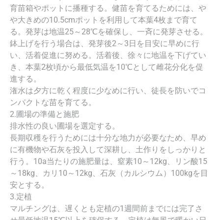
育苗箱やポットに播種する。健苗を育てるためには、や
や大きめの10.5cmポットを利用して本葉4枚まで育て
る。発芽は地温25～28℃を確保し、一斉に発芽させる。
鉢上げを行う場合は、発芽後2～3日を目安に早めに行
い、活着促進に努める。活着後、徐々に地温を下げてい
き、本葉2枚頃から最低気温を10℃として雌花分化を促
進する。
潅水は夕方に乾く程度に少なめに行い、徒長を防いでコ
ンパクトな苗を育てる。
2.圃場の準備と施肥
排水性の良い圃場を選定する。
長期収穫を行うためには十分な地力が必要なため、早め
に有機物や石灰を投入して深耕し、土作りをしっかりと
行う。10a当たりの施肥量は、窒素10～12kg、リン酸15
～18kg、カリ10～12kg、石灰（カルシウム）100kgを目
安とする。
3.定植
マルチングは、遅くとも定植の1週間前までには完了さ