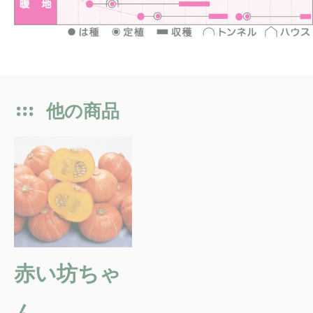
他の商品
赤い坊ちゃ
ん