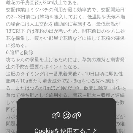
雌花の子房直径が2cm以上である。
交配作業はミツバチの利用が最も効率的で、交配開始日
の2～3日前には蜂箱を搬入しておく。低温期や天候不順
の場合には人工交配を補助的に実施する。最低夜温が
13℃以下では花粉の出が悪いため、開花前日の夕方に雄
花を採集し、暖かい部屋で花瓶などに挿して花粉の確保
に努める。
6.追肥と防除
坊ちゃんの収量を上げるためには、草勢の維持と病害発
生の予防が重要なポイントとなる。
追肥のタイミングは一番果着果後7～10日目頃に即効性
肥料を10a当たり窒素成分で2～3kgをつる先へ施用す
る。またはつるが1mほど伸びた頃、畝間に除草・中耕を
兼ねて待ち肥として施用する。開花～肥大～収穫と連続
して成長していくので、草勢を見ながら少量の追肥を数
回行う。
カボチャ栽培ではうどんこ病・疫病・アブラムシなどが
問題となる。排水対策や除草、肥培管理による草勢の維
Cookieを使用すること
持などの耕種的防除に加え、予防的薬剤散布などで初期