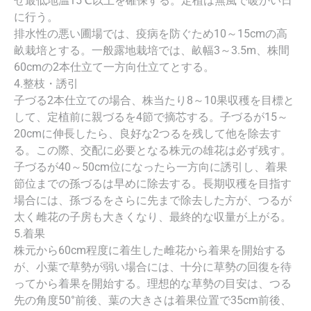
せ最低地温15℃以上を確保する。定植は無風で暖かい日
に行う。
排水性の悪い圃場では、疫病を防ぐため10～15cmの高
畝栽培とする。一般露地栽培では、畝幅3～3.5m、株間
60cmの2本仕立て一方向仕立てとする。
4.整枝・誘引
子づる2本仕立ての場合、株当たり8～10果収穫を目標と
して、定植前に親づるを4節で摘芯する。子づるが15～
20cmに伸長したら、良好な2つるを残して他を除去す
る。この際、交配に必要となる株元の雄花は必ず残す。
子づるが40～50cm位になったら一方向に誘引し、着果
節位までの孫づるは早めに除去する。長期収穫を目指す
場合には、孫づるをさらに先まで除去した方が、つるが
太く雌花の子房も大きくなり、最終的な収量が上がる。
5.着果
株元から60cm程度に着生した雌花から着果を開始する
が、小葉で草勢が弱い場合には、十分に草勢の回復を待
ってから着果を開始する。理想的な草勢の目安は、つる
先の角度50°前後、葉の大きさは着果位置で35cm前後、