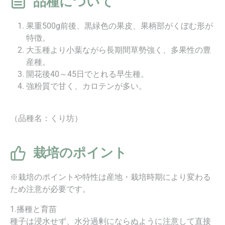
品種について
果重500g前後、黒緑色の果皮、果柄部がくぼむ形が
特徴。
大玉種より小葉ながら長期間草勢強く、多果性の豊
産種。
開花後40～45日でとれる早生種。
強粉質で甘く、カロテンが多い。
（品種名：くり坊）
栽培のポイント
※栽培のポイントや特性は産地・栽培時期により変わる
ため注意が必要です。
1.播種と育苗
種子は浸水せず、水分過剰にならぬように注意して直接