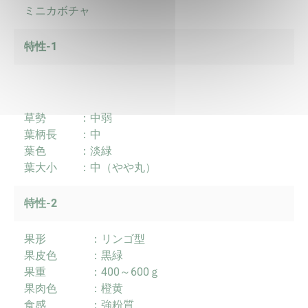
ミニカボチャ
特性-1
草勢 ：中弱
葉柄長 ：中
葉色 ：淡緑
葉大小 ：中（やや丸）
特性-2
果形 ：リンゴ型
果皮色 ：黒緑
果重 ：400～600ｇ
果肉色 ：橙黄
食感 ：強粉質