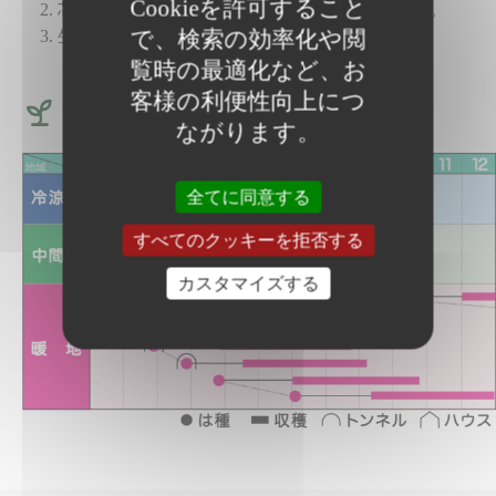
Cookieを許可すること
芯どまりは少ないが、ハウス栽培では注意する。
で、検索の効率化や閲
生育期後半の硬化莢の発生に注意。
覧時の最適化など、お
客様の利便性向上につ
作型図
ながります。
全てに同意する
すべてのクッキーを拒否する
カスタマイズする