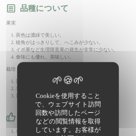
品種について
果実
莢色は濃緑で美しい。
稜角がはっきりして、へこみが少ない。
イボ果など生理障害果の発生が非常に少ない。
食味にも優れ、美味しい。
栽培
回転が早く、短期間でも収量性が高い。
芯どまりが少なく、安定して収穫できる。
Cookieを使用すること
適応作型が広く使いやすい。
で、ウェブサイト訪問
回数や訪問したページ
栽培のポイント
などの閲覧情報を取得
しています。お客様が
草勢は中程度で管理しやすい。