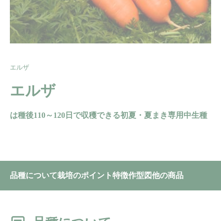
エルザ
エルザ
は種後110～120日で収穫できる初夏・夏まき専用中生種
品種について
栽培のポイント
特徴
作型図
他の商品