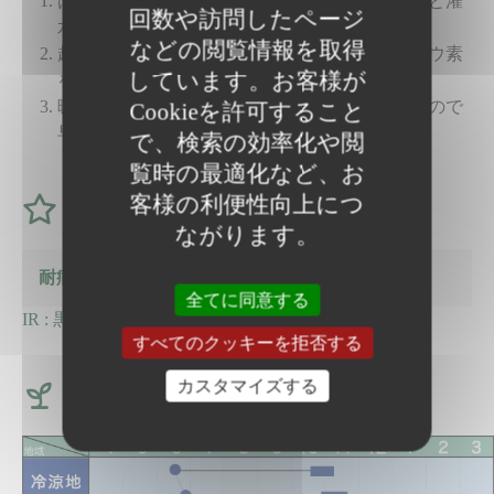
は種後から本葉２～３枚展開時まではしっかりと灌
回数や訪問したページ
水を行い、発芽を揃え、葉を育てる。
などの閲覧情報を取得
越冬どりではホウ素欠乏症に注意し、元肥にホウ素
しています。お客様が
を施用する。
暖冬の年は尻流れ・白化が見られることがあるので
Cookieを許可すること
早めに収穫する。
で、検索の効率化や閲
覧時の最適化など、お
客様の利便性向上につ
特徴
ながります。
耐病性
全てに同意する
IR : 黒葉枯病, しみ腐病
すべてのクッキーを拒否する
カスタマイズする
作型図