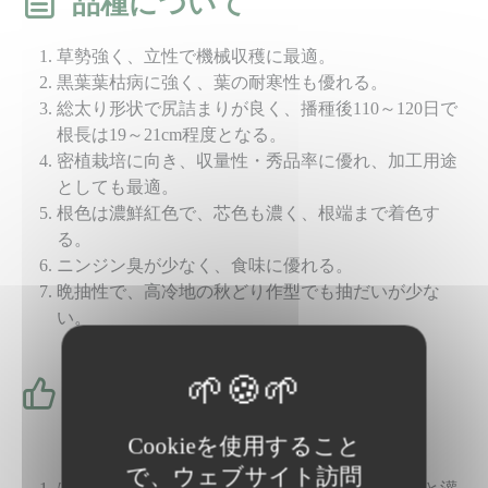
品種について
草勢強く、立性で機械収穫に最適。
黒葉葉枯病に強く、葉の耐寒性も優れる。
総太り形状で尻詰まりが良く、播種後110～120日で
根長は19～21cm程度となる。
密植栽培に向き、収量性・秀品率に優れ、加工用途
としても最適。
根色は濃鮮紅色で、芯色も濃く、根端まで着色す
る。
ニンジン臭が少なく、食味に優れる。
晩抽性で、高冷地の秋どり作型でも抽だいが少な
い。
栽培のポイント
Cookieを使用すること
で、ウェブサイト訪問