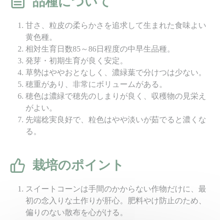
品種について
甘さ、粒皮の柔らかさを追求して生まれた食味よい
黄色種。
相対生育日数85～86日程度の中早生品種。
発芽・初期生育が良く安定。
草勢はややおとなしく、濃緑葉で分けつは少ない。
穂重があり、非常にボリュームがある。
穂色は濃緑で穂先のしまりが良く、収穫物の見栄え
がよい。
先端稔実良好で、粒色はやや淡いが茹でると濃くな
る。
栽培のポイント
スイートコーンは手間のかからない作物だけに、最
初の念入りな土作りが肝心。肥料やけ防止のため、
偏りのない散布を心がける。