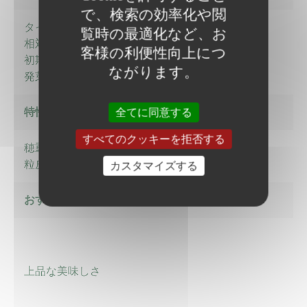
で、検索の効率化や閲
タイプ ：イエロー
覧時の最適化など、お
相対熟期 ：85日
客様の利便性向上につ
初期成育 ：やや弱
ながります。
発芽 ：良
特性-2
全てに同意する
すべてのクッキーを拒否する
穂重 ：420ｇ
粒皮 ：極柔
カスタマイズする
おすすめのポイント
上品な美味しさ