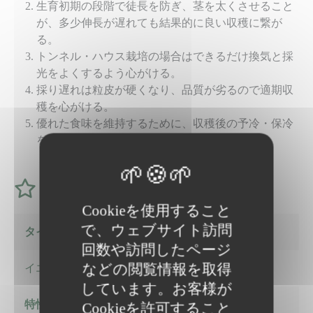
生育初期の段階で徒長を防ぎ、茎を太くさせること
が、多少伸長が遅れても結果的に良い収穫に繋が
る。
トンネル・ハウス栽培の場合はできるだけ換気と採
光をよくするよう心がける。
採り遅れは粒皮が硬くなり、品質が劣るので適期収
穫を心がける。
優れた食味を維持するために、収穫後の予冷・保冷
を実行し、迅速な輸送をする。
特徴
Cookieを使用すること
で、ウェブサイト訪問
タイプ
回数や訪問したページ
などの閲覧情報を取得
イエロー
しています。お客様が
特性-1
Cookieを許可すること