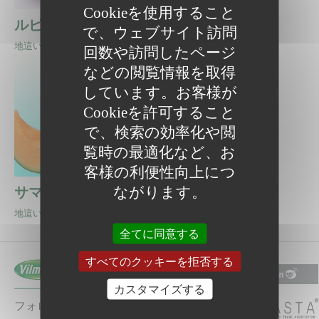
Cookieを使用すること
ルピアレッド
ルピアレッド219
で、ウェブサイト訪問
地這い赤肉
地這い赤肉
回数や訪問したページ
などの閲覧情報を取得
しています。お客様が
Cookieを許可すること
で、検索の効率化や閲
覧時の最適化など、お
客様の利便性向上につ
ながります。
サマールピアレッド
地這い赤肉
全てに同意する
すべてのクッキーを拒否する
カスタマイズする
フォローする