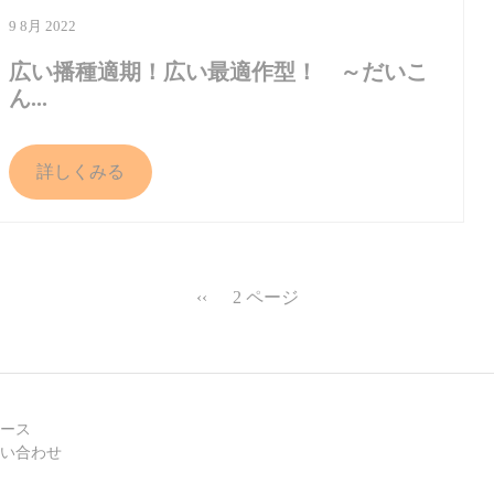
9 8月 2022
広い播種適期！広い最適作型！ ～だいこ
ん...
詳しくみる
‹‹
2 ページ
前ページ
ース
い合わせ