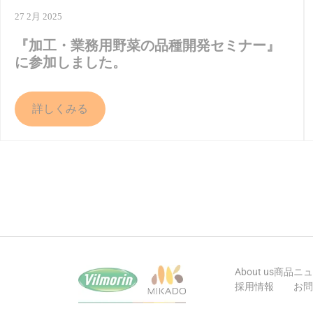
27 2月 2025
『加工・業務用野菜の品種開発セミナー』
に参加しました。
詳しくみる
ページ送り
About us
商品
ニュ
採用情報
お問