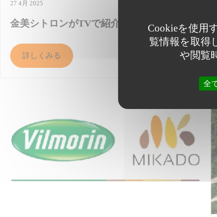
27 4月 2025
金美シトロンがTVで紹介されました
Cookieを
覧情報を取得し
や閲覧
詳しくみる
全