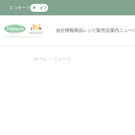
クッキー利用の管理について
エコモード
オフ
Main navigation
会社情報
商品
レシピ
販売店案内
ニュー
ホーム
ニュース
Find a news article