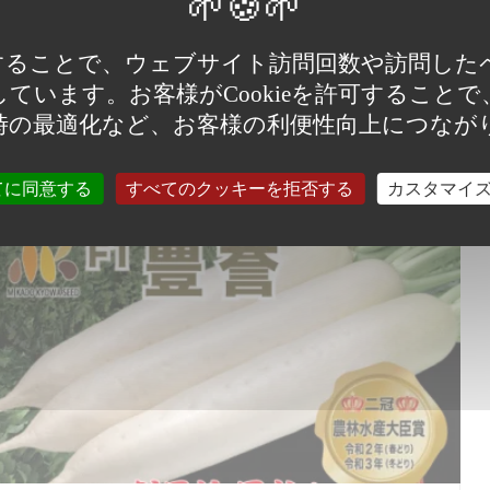
9 4月 2025
4月10日は…
使用することで、ウェブサイト訪問回数や訪問し
ています。お客様がCookieを許可すること
時の最適化など、お客様の利便性向上につなが
詳しくみる
てに同意する
すべてのクッキーを拒否する
カスタマイ