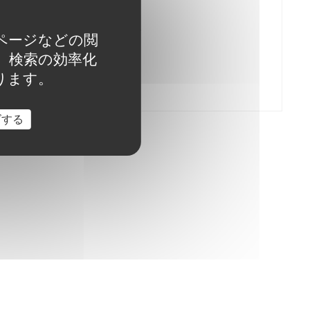
9 4月 2025
4月10日はタネの日です
たページなどの閲
で、検索の効率化
ります。
詳しくみる
ズする