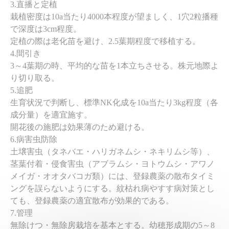
3.直播と定植
栽植密度は10a当たり4000本程度が望ましく、1穴2粒播種
で深度は3cm程度。
定植の際は老化苗を避け、2.5葉期程度で移植する。
4.間引き
3～4葉期の時、平均的な苗を1本立ちさせる。株元地際よ
り切り取る。
5.追肥
生育状況で判断し、標準NK化成を10a当たり3kg程度（各
成分量）を適宜施す。
開花後の施肥は効果薄のため避ける。
6.病害虫防除
土壌害虫（タネバエ・ハリガネムシ・ネキリムシ等）、
茎葉付着・侵食害虫（アブラムシ・ヨトウムシ・アワノ
メイガ・オオタバコガ類）には、登録農薬の散布タイミ
ングを誤らないようにする。紋枯れ病やすす病対策とし
ても、登録農薬の適宜散布が効果的である。
7.管理
無除けつ・無除房栽培を基本とする。幼穂形成期の5～8