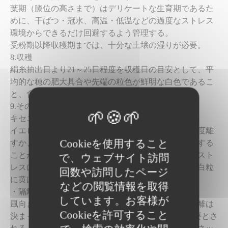
葉期（膝位の高さまで）はデリケートな生育期であるた
めに、干ばつ・冠水、高温・低温などの過度なストレス
環境からできるだけ回避するよう管理する。
受粉期以降収穫期までは、十分な土壌の湿りが必要。
8.収穫
絹糸抽出日より21～25日程度を収穫日の目安として、平
均的な穂の肥大具合や先端の粒色が鮮明な白色であるこ
と、食味確認で判断する。
9.その他の留意点
キセニア防止
イエローやバイカラー種とは２～３００メートル程度離
Cookieを使用すること
すか、時間差をつけて播種することで、交雑を回避する
ことができる。特に受粉後収穫期までに過度な環境スト
で、ウェブサイト訪問
レスに遭遇すると、生理的に粒の種子化が早まり、白粒
回数や訪問したページ
に黄ばみが生じることがあるので注意。
などの閲覧情報を取得
・隔離栽培
しています。お客様が
風向き、周辺環境によって一概に他品種との隔離距離は
Cookieを許可すること
決まったものではないが、一般的に300ｍ程度は必要とさ