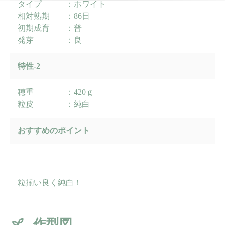
タイプ ：ホワイト
相対熟期 ：86日
初期成育 ：普
発芽 ：良
特性-2
穂重 ：420ｇ
粒皮 ：純白
おすすめのポイント
粒揃い良く純白！
作型図