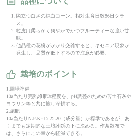
品種について
際立つ白さの純白コーン。相対生育日数86日クラ
ス。
粒皮は柔らかく爽やかでかつフルーティーな強い甘
味。
他品種の花粉がかかり交雑すると、キセニア現象が
発生し、品質が低下するので注意が必要。
栽培のポイント
1.圃場準備
10a当たり完熟堆肥2t程度を、pH調整のための苦土石灰や
ヨウリン等と共に施し深耕する。
2.施肥
10a当たりN:P:K=15:25:20（成分量）が標準であるが、あ
くまでも定期的な土壌診断の下に決める。作条散布で
は、さらにこの量から軽減できる。