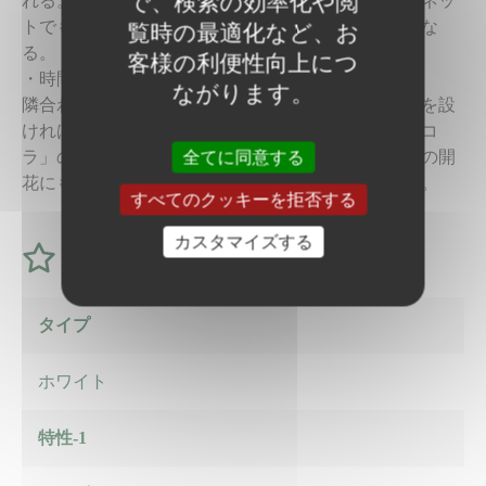
で、検索の効率化や閲
れる。確実なのはハウス栽培で、露地栽培では防風ネッ
トでもあれば、近距離でもある程度キセニア防止にな
覧時の最適化など、お
る。
客様の利便性向上につ
・時間差播種
ながります。
隣合わせの栽培でも他品種と2～3週間の播種時間差を設
ければキセニア防止になる。その際「ホワイトショコ
ラ」の先播きでより確実性を増す。またその際脇芽の開
全てに同意する
花にも注意する。周辺の他品種の栽培にも注意する。
すべてのクッキーを拒否する
カスタマイズする
特徴
タイプ
ホワイト
特性-1